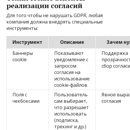
реализации согласий
Для того чтобы не нарушать GDPR, любая
компания должна внедрять специальные
инструменты:
Инструмент
Описание
Зачем н
Баннеры
Показывают
Поддержка
cookie
уведомление с
прозрачнос
запросом
сбор соглас
согласия на
использование
cookie-файлов
Поля с
Пользователь
Явное выра
чекбоксами
сам выбирает,
согласия
что разрешает
использовать
(подписка,
трекинг и др.)