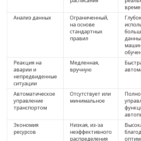
расписания
реаль
време
Анализ данных
Ограниченный,
Глубо
на основе
испол
стандартных
больш
правил
данны
маши
обуче
Реакция на
Медленная,
Быстр
аварии и
вручную
автом
непредвиденные
ситуации
Автоматическое
Отсутствует или
Полно
управление
минимальное
управ
транспортом
функц
автоп
Экономия
Низкая, из-за
Высок
ресурсов
неэффективного
благо
распределения
оптим