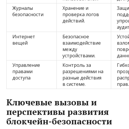
Журналы
Хранение и
Защи
безопасности
проверка логов
подд
действий.
упро
аудит
Интернет
Безопасное
Усто
вещей
взаимодействие
взло
между
повр
устройствами.
данн
Управление
Контроль за
Гибк
правами
разрешениями на
проз
доступа
разные действия
расп
в системе.
прав
Ключевые вызовы и
перспективы развития
блокчейн-безопасности