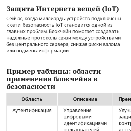
Защита Интернета вещей (IoT)
Сейчас, когда миллиарды устройств подключены
к сети, безопасность IoT становится одной из
главных проблем. Блокчейн помогает создавать
надёжные протоколы связи между устройствами
без центрального сервера, снижая риски взлома
или подмены информации.
Пример таблицы: области
применения блокчейна в
безопасности
Область
Описание
Пре
Аутентификация
Управление
Улуч
цифровыми
защи
идентификациями
конт
пользователей.
досту