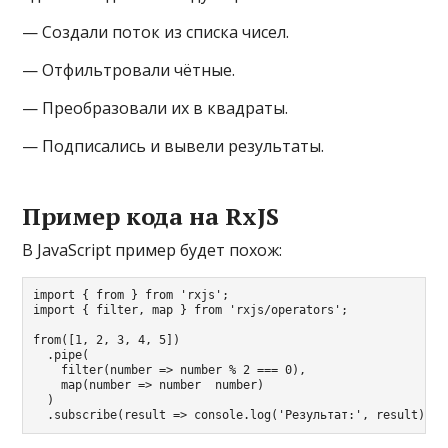
— Создали поток из списка чисел.
— Отфильтровали чётные.
— Преобразовали их в квадраты.
— Подписались и вывели результаты.
Пример кода на RxJS
В JavaScript пример будет похож:
import { from } from 'rxjs';

import { filter, map } from 'rxjs/operators';

from([1, 2, 3, 4, 5])

  .pipe(

    filter(number => number % 2 === 0),

    map(number => number  number)

  )
