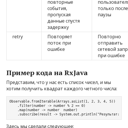
повторные
пользовател
события,
только посл
пропуская
паузы
данные спустя
задержку
retry
Повторяет
Повторно
поток при
отправить
ошибке
сетевой запр
при ошибке
Пример кода на RxJava
Представим, что у нас есть список чисел, и мы
хотим получить квадрат каждого четного числа:
Observable.fromIterable(Arrays.asList(1, 2, 3, 4, 5))

    .filter(number -> number % 2 == 0)

    .map(number -> number  number)

Здесь мы сделали следующее: