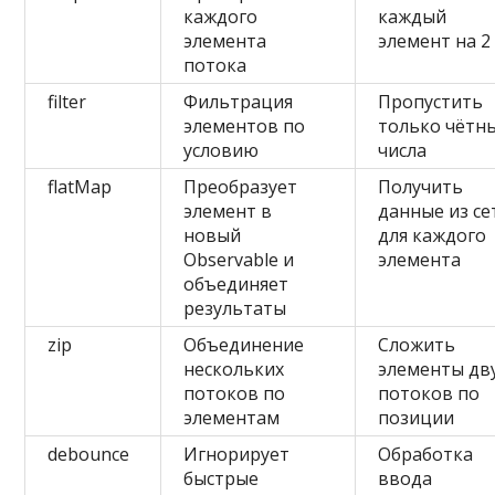
каждого
каждый
элемента
элемент на 2
потока
filter
Фильтрация
Пропустить
элементов по
только чётн
условию
числа
flatMap
Преобразует
Получить
элемент в
данные из се
новый
для каждого
Observable и
элемента
объединяет
результаты
zip
Объединение
Сложить
нескольких
элементы дв
потоков по
потоков по
элементам
позиции
debounce
Игнорирует
Обработка
быстрые
ввода