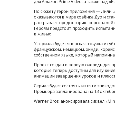
для Amazon Prime Video, а также над «Б
По сюжету герои приложения — Лили, З
оказываются в мире совёнка Дуо и ста
раскрывает предысторию персонажей и 
Героям предстоит проходить испытания
в живых.
У сериала будет японская озвучка и су
французском, немецком, хинди, корейск
собственном языке, который напомина
Проект создан в первую очередь для 
которые теперь доступны для изучения
анимации завершения уроков и иллюст
Сериал будет состоять из пяти эпизод
Премьера запланирована на 13 октября
Warner Bros. анонсировала сиквел «Min