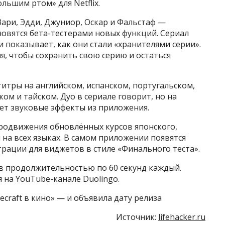
ольшим ртом» для Netflix.
ари, Эдди, Джуниор, Оскар и Фальстаф —
новятся бета-тестерами новых функций. Сериал
показывает, как они стали «хранителями серии».
, чтобы сохранить свою серию и остаться
бтитры на английском, испанском, португальском,
ом и тайском. Дуо в сериале говорит, но на
ет звуковые эффекты из приложения.
продвижения обновлённых курсов японского,
 на всех языках. В самом приложении появятся
рации для виджетов в стиле «Финального теста».
ов продолжительностью по 60 секунд каждый.
 на YouTube-канале Duolingo.
ecraft в кино» — и объявила дату релиза
Источник:
lifehacker.ru