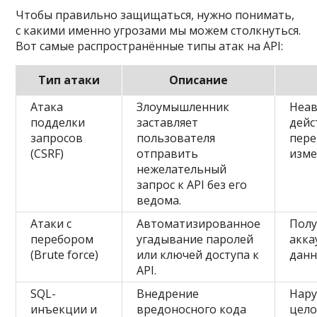
Чтобы правильно защищаться, нужно понимать,
с какими именно угрозами мы можем столкнуться.
Вот самые распространённые типы атак на API:
Тип атаки
Описание
Атака
Злоумышленник
Неа
подделки
заставляет
дейс
запросов
пользователя
пере
(CSRF)
отправить
изме
нежелательный
запрос к API без его
ведома.
Атаки с
Автоматизированное
Полу
перебором
угадывание паролей
акка
(Brute force)
или ключей доступа к
данн
API.
SQL-
Внедрение
Нар
инъекции и
вредоносного кода
цело