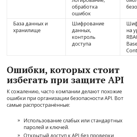
логирование,
биб
обработка
без
ошибок
База данных и
Шифрование
Шиф
хранилище
данных,
на у
контроль
RBAC
доступа
Base
Cont
Ошибки, которых стоит
избегать при защите API
К сожалению, часто компании делают похожие
ошибки при организации безопасности API. Вот
самые распространённые:
Использование слабых или стандартных
паролей и ключей.
Открытый доступ к API без проверки