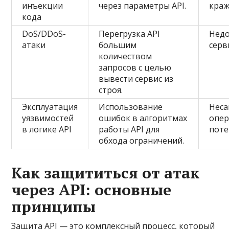
инъекции
через параметры API.
краж
кода
DoS/DDoS-
Перегрузка API
Недо
атаки
большим
серв
количеством
запросов с целью
вывести сервис из
строя.
Эксплуатация
Использование
Нес
уязвимостей
ошибок в алгоритмах
опер
в логике API
работы API для
поте
обхода ограничений.
Как защититься от атак
через API: основные
принципы
Защита API — это комплексный процесс, который