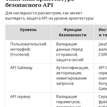
безопасного API
Для наглядности рассмотрим, как может
выглядеть защита API на уровне архитектуры:
Уровень
Функции
Инс
безопасности
и т
Пользовательский
Валидация
Java
интерфейс
данных перед
вал
(Frontend)
отправкой,
CSR
защита сессий
API Gateway
Аутентификация,
API 
авторизация,
сер
лимитирование
(на
запросов
Kong
Gate
API сервер
Валидация
Сер
параметров,
фре